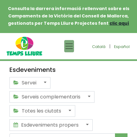
Consulta la darrera informació rellenvant sobre els
Campaments de la Victòria del Consell de Mallorca,
gestionats per Temps Lliure Projectes fent
clic aquí
|
Català
Español
Esdeveniments
Servei
Serveis complementaris
Totes les ciutats
Esdeveniments propers