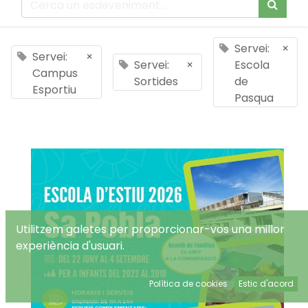
Servei:
×
Servei:
×
Servei:
×
Escola
Campus
Sortides
de
Esportiu
Pasqua
Utilitzem galetes per proporcionar-vos una millor
experiència d'usuari.
Política de cookies
Estic d'acord