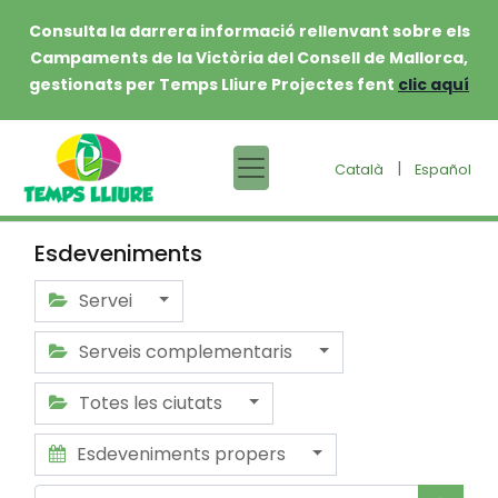
Consulta la darrera informació rellenvant sobre els
Campaments de la Victòria del Consell de Mallorca,
gestionats per Temps Lliure Projectes fent
clic aquí
|
Català
Español
Esdeveniments
Servei
Serveis complementaris
Totes les ciutats
Esdeveniments propers