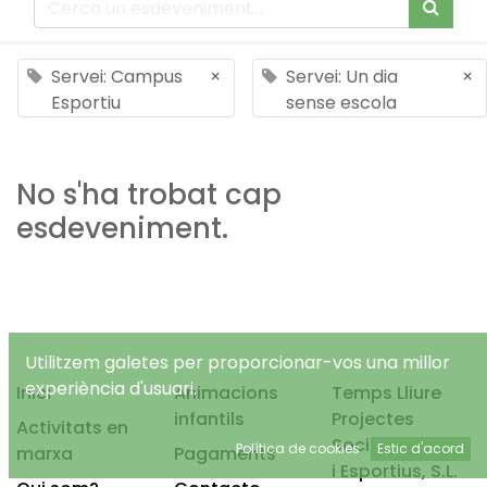
Servei: Campus
×
Servei: Un dia
×
Esportiu
sense escola
No s'ha trobat cap
esdeveniment.
Utilitzem galetes per proporcionar-vos una millor
experiència d'usuari.
Inici
Animacions
Temps Lliure
infantils
Projectes
Activitats en
Socioeducatius
Política de cookies
Estic d'acord
marxa
Pagaments
i Esportius, S.L.