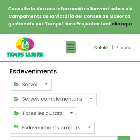
Consulta la darrera informació rellenvant sobre els
Campaments de la Victòria del Consell de Mallorca,
gestionats per Temps Lliure Projectes fent
clic aquí
|
Català
Español
Esdeveniments
Servei
Serveis complementaris
Totes les ciutats
Esdeveniments propers