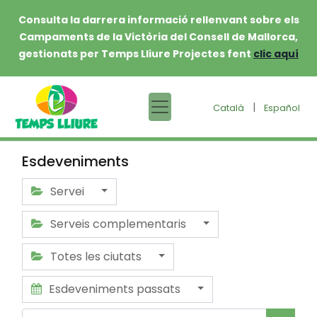
Consulta la darrera informació rellenvant sobre els
Campaments de la Victòria del Consell de Mallorca,
gestionats per Temps Lliure Projectes fent
clic aquí
|
Català
Español
Esdeveniments
Servei
Serveis complementaris
Totes les ciutats
Esdeveniments passats