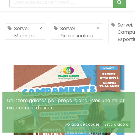
Servei:
Servei:
×
Servei:
×
Campu
Matinera
Extraescolars
Esporti
Utilitzem galetes per proporcionar-vos una millor
experiència d'usuari.
Política de cookies
Estic d'acord