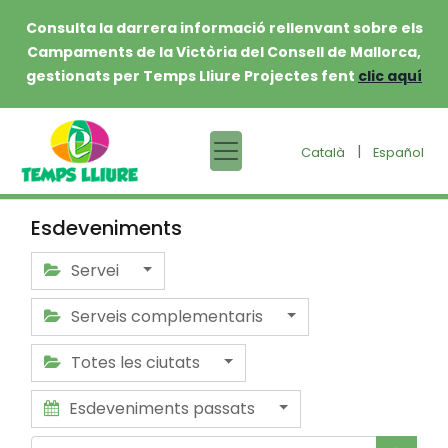
Consulta la darrera informació rellenvant sobre els
Campaments de la Victòria del Consell de Mallorca,
gestionats per Temps Lliure Projectes fent
clic aquí
|
Català
Español
Esdeveniments
Servei
Serveis complementaris
Totes les ciutats
Esdeveniments passats