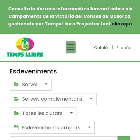
Consulta la darrera informació rellenvant sobre els
Campaments de la Victòria del Consell de Mallorca,
gestionats per Temps Lliure Projectes fent
clic aquí
|
Català
Español
Esdeveniments
Servei
Serveis complementaris
Totes les ciutats
Esdeveniments propers