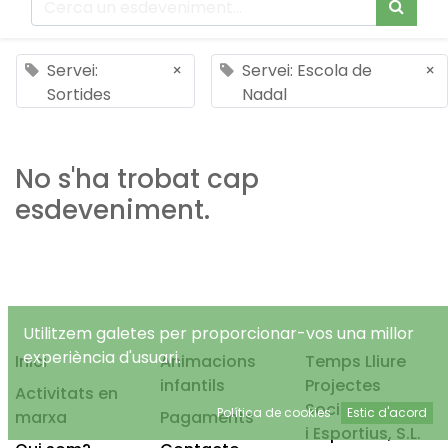
Servei:
×
Servei: Escola de
×
Sortides
Nadal
No s'ha trobat cap
esdeveniment.
Utilitzem galetes per proporcionar-vos una millor
experiència d'usuari.
Inici
Animacions
Temps Lliure
infantils
Projectes
Activitats en
Socioeducatius
Política de cookies
Estic d'acord
marxa
Pagaments
i Esportius, S.L.