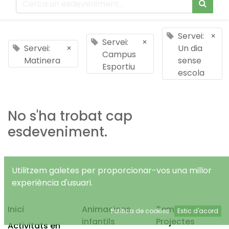
Servei:
×
Servei:
×
Servei:
×
Un dia
Campus
Matinera
sense
Esportiu
escola
No s'ha trobat cap
esdeveniment.
Utilitzem galetes per proporcionar-vos una millor
experiència d'usuari.
Inici
Animacions
Temps Lliure
Política de cookies
Estic d'acord
infantils
Projectes
Activitats en