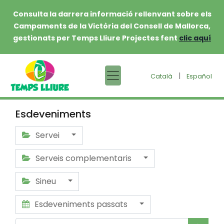
Consulta la darrera informació rellenvant sobre els
Campaments de la Victòria del Consell de Mallorca,
gestionats per Temps Lliure Projectes fent
clic aquí
|
Català
Español
Esdeveniments
Servei
Serveis complementaris
Sineu
Esdeveniments passats