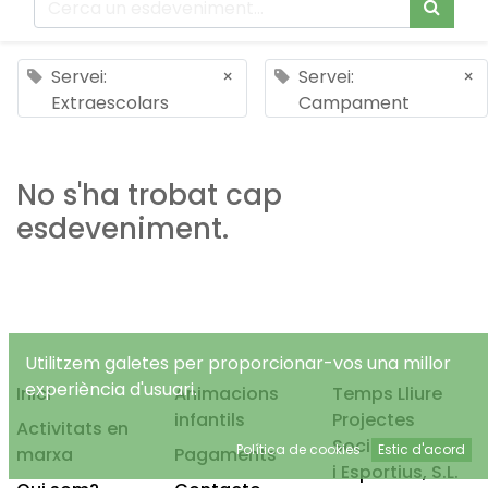
Servei:
×
Servei:
×
Extraescolars
Campament
No s'ha trobat cap
esdeveniment.
Utilitzem galetes per proporcionar-vos una millor
experiència d'usuari.
Inici
Animacions
Temps Lliure
infantils
Projectes
Activitats en
Socioeducatius
Política de cookies
Estic d'acord
marxa
Pagaments
i Esportius, S.L.