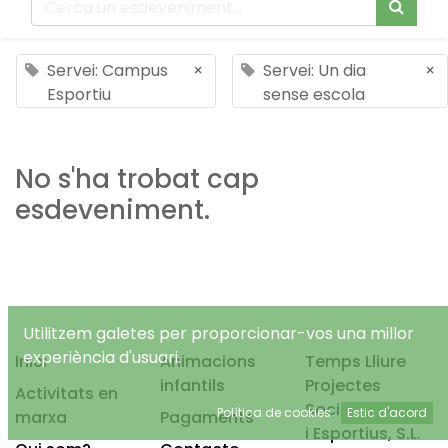
Servei: Campus
×
Servei: Un dia
×
Esportiu
sense escola
No s'ha trobat cap
esdeveniment.
Utilitzem galetes per proporcionar-vos una millor
experiència d'usuari.
Inici
Animacions
Temps Lliure
infantils
Projectes
Activitats en
Socioeducatius
Política de cookies
Estic d'acord
marxa
Pagaments
i Esportius, S.L.