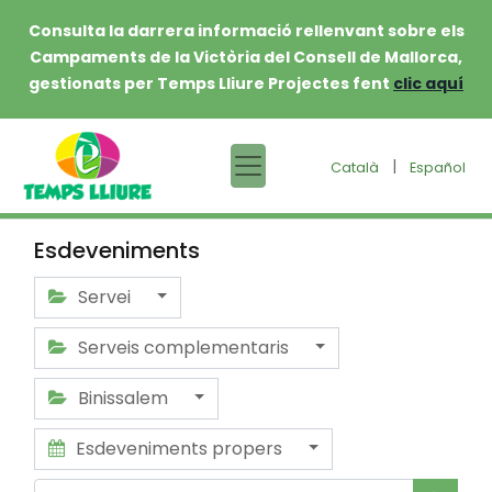
Consulta la darrera informació rellenvant sobre els
Campaments de la Victòria del Consell de Mallorca,
gestionats per Temps Lliure Projectes fent
clic aquí
|
Català
Español
Esdeveniments
Servei
Serveis complementaris
Binissalem
Esdeveniments propers