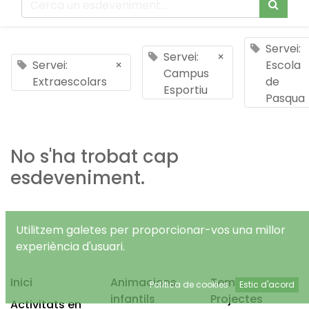
Servei:
Servei:
×
Servei:
×
Escola
Campus
Extraescolars
de
Esportiu
Pasqua
No s'ha trobat cap
esdeveniment.
Utilitzem galetes per proporcionar-vos una millor
experiència d'usuari.
Inici
Animacions
Temps Lliure
Política de cookies
Estic d'acord
infantils
Projectes
Activitats en