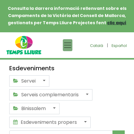
Consulta la darrera informació rellenvant sobre els
Campaments de la Victòria del Consell de Mallorca,
gestionats per Temps Lliure Projectes fent
clic aquí
|
Català
Español
Esdeveniments
Servei
Serveis complementaris
Binissalem
Esdeveniments propers