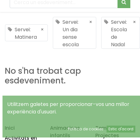
Servei:
×
Servei:
×
Servei:
×
Un dia
Escola
Matinera
sense
de
escola
Nadal
No s'ha trobat cap
esdeveniment.
Utilitzem galetes per proporcionar-vos una millor
experiència d'usuari.
Inici
Animacions
Temps Lliure
Política de cookies
Estic d'acord
infantils
Projectes
Activitats en