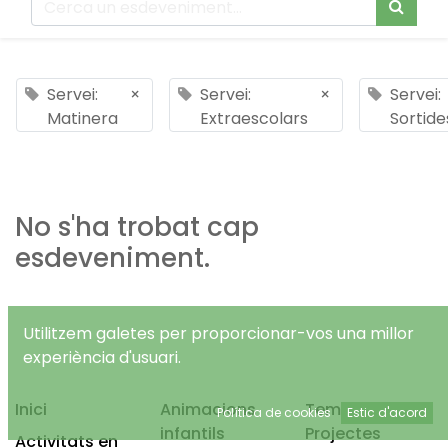
Servei:
×
Servei:
×
Servei:
Matinera
Extraescolars
Sortide
No s'ha trobat cap
esdeveniment.
Utilitzem galetes per proporcionar-vos una millor
experiència d'usuari.
Inici
Animacions
Temps Lliure
Política de cookies
Estic d'acord
infantils
Projectes
Activitats en