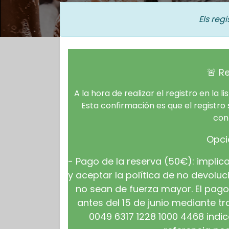
Els reg
🚨 R
A la hora de realizar el registro en la 
Esta confirmación es que el registro
con
Opci
- Pago de la reserva (50€): impli
y aceptar la política de no devol
no sean de fuerza mayor. El pago
antes del 15 de junio mediante t
0049 6317 1228 1000 4468 indi