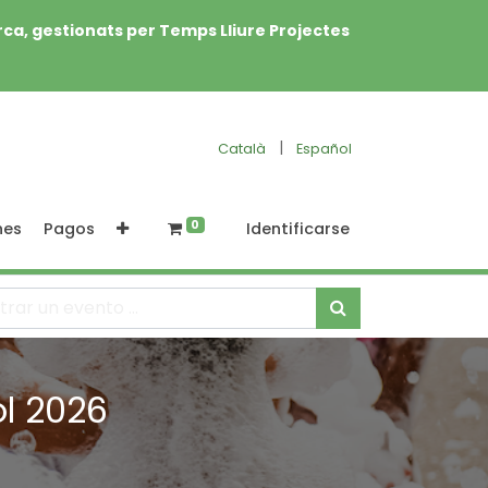
rca, gestionats per Temps Lliure Projectes
|
Català
Español
0
nes
Pagos
Identificarse
ol 2026