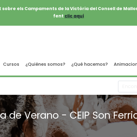
 sobre els Campaments de la Victòria del Consell de Mallo
fent
clic aquí
Cursos
¿Quiénes somos?
¿Qué hacemos?
Animacio
a de Verano - CEIP Son Ferri