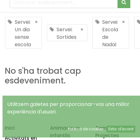
Servei:
×
Servei:
×
Un dia
Servei:
×
Escola
sense
Sortides
de
escola
Nadal
No s'ha trobat cap
esdeveniment.
Utilitzem galetes per proporcionar-vos una millor
experiència d'usuari.
Inici
Animacions
Temps Lliure
Política de cookies
Estic d'acord
infantils
Projectes
Activitats en