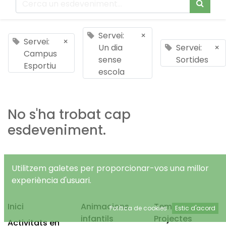
Servei:
×
Servei:
×
Un dia
Servei:
×
Campus
sense
Sortides
Esportiu
escola
No s'ha trobat cap
esdeveniment.
Utilitzem galetes per proporcionar-vos una millor
experiència d'usuari.
Inici
Animacions
Temps Lliure
Política de cookies
Estic d'acord
infantils
Projectes
Activitats en