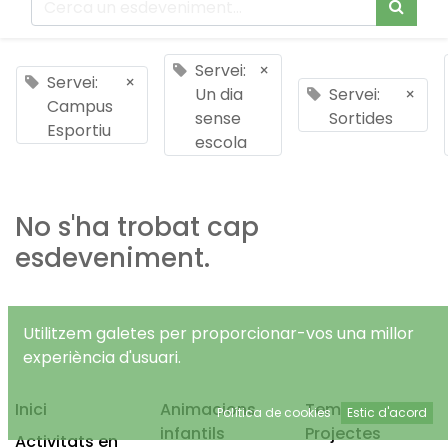
Servei:
×
Servei:
×
Un dia
Servei:
×
Campus
sense
Sortides
Esportiu
escola
No s'ha trobat cap
esdeveniment.
Utilitzem galetes per proporcionar-vos una millor
experiència d'usuari.
Inici
Animacions
Temps Lliure
Política de cookies
Estic d'acord
infantils
Projectes
Activitats en