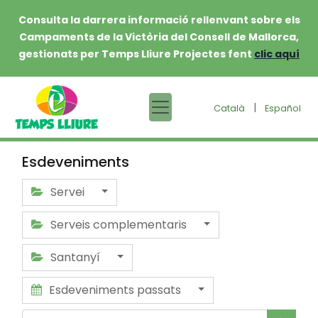
Consulta la darrera informació rellenvant sobre els
Campaments de la Victòria del Consell de Mallorca,
gestionats per Temps Lliure Projectes fent
clic aquí
|
Català
Español
Esdeveniments
Servei
Serveis complementaris
Santanyí
Esdeveniments passats