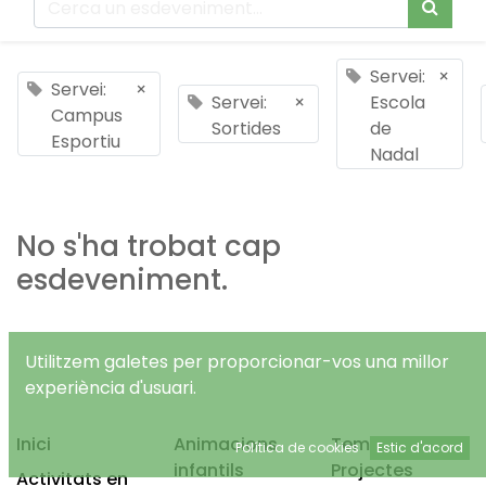
Servei:
×
Servei:
×
Servei:
×
Escola
Campus
Sortides
de
Esportiu
Nadal
No s'ha trobat cap
esdeveniment.
Utilitzem galetes per proporcionar-vos una millor
experiència d'usuari.
Inici
Animacions
Temps Lliure
Política de cookies
Estic d'acord
infantils
Projectes
Activitats en