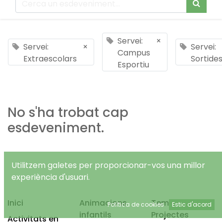
Servei:
×
Servei:
×
Servei:
Campus
Extraescolars
Sortide
Esportiu
No s'ha trobat cap
esdeveniment.
Utilitzem galetes per proporcionar-vos una millor
experiència d'usuari.
Inici
Animacions
Temps Lliure
Política de cookies
Estic d'acord
infantils
Projectes
Activitats en