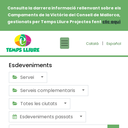
Consulta la darrera informació rellenvant sobre els
Campaments de la Victòria del Consell de Mallorca,
gestionats per Temps Lliure Projectes fent
clic aquí
|
Català
Español
Esdeveniments
Servei
Serveis complementaris
Totes les ciutats
Esdeveniments passats