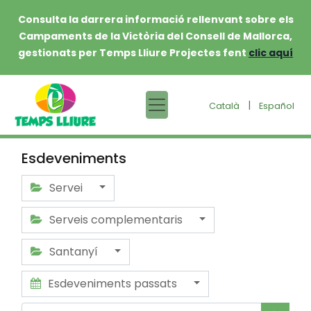
Consulta la darrera informació rellenvant sobre els
Campaments de la Victòria del Consell de Mallorca,
gestionats per Temps Lliure Projectes fent
clic aquí
|
Català
Español
Esdeveniments
Servei
Serveis complementaris
Santanyí
Esdeveniments passats