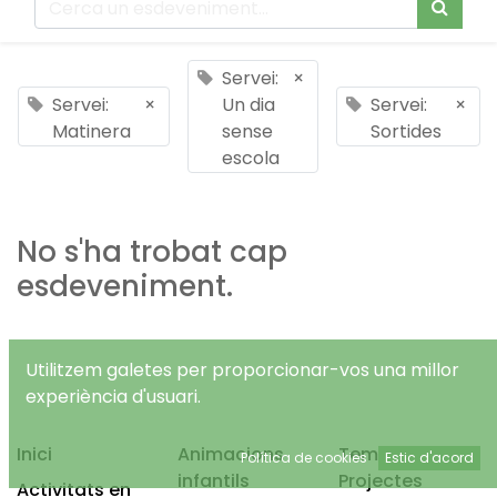
Servei:
×
Servei:
×
Un dia
Servei:
×
Matinera
sense
Sortides
escola
No s'ha trobat cap
esdeveniment.
Utilitzem galetes per proporcionar-vos una millor
experiència d'usuari.
Inici
Animacions
Temps Lliure
Política de cookies
Estic d'acord
infantils
Projectes
Activitats en