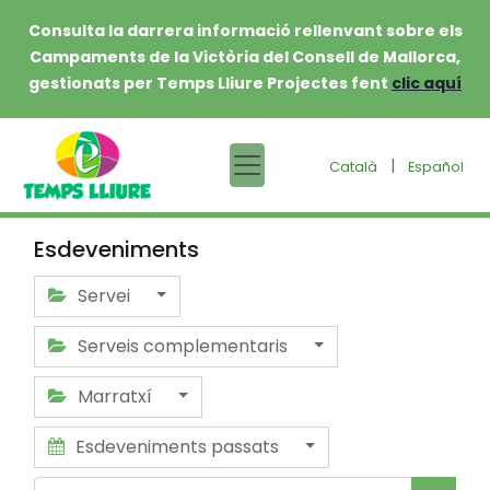
Consulta la darrera informació rellenvant sobre els
Campaments de la Victòria del Consell de Mallorca,
gestionats per Temps Lliure Projectes fent
clic aquí
|
Català
Español
Esdeveniments
Servei
Serveis complementaris
Marratxí
Esdeveniments passats