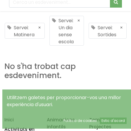
Servei:
×
Servei:
×
Un dia
Servei:
×
Matinera
sense
Sortides
escola
No s'ha trobat cap
esdeveniment.
Utilitzem galetes per proporcionar-vos una millor
experiència d'usuari.
Inici
Animacions
Temps Lliure
Política de cookies
Estic d'acord
infantils
Projectes
Activitats en