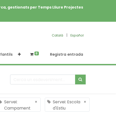
rca, gestionats per Temps Lliure Projectes
|
Català
Español
0
fantils
Registra entrada
Servei:
×
Servei: Escola
×
Campament
d'Estiu