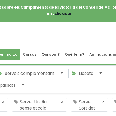
 sobre els Campaments de la Victòria del Consell de Mallo
fent
clic aquí
 en marxa
Cursos
Qui som?
Què feim?
Animacions in
Serveis complementaris
Lloseta
passats
×
Servei: Un dia
×
Servei:
×
sense escola
Sortides