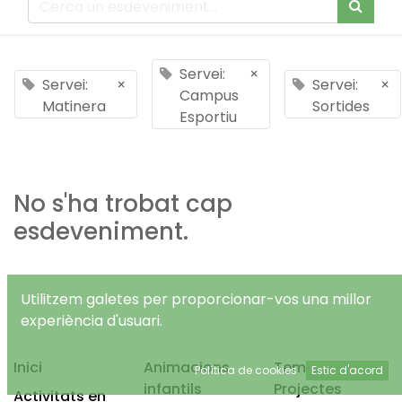
Servei:
×
Servei:
×
Servei:
×
Campus
Matinera
Sortides
Esportiu
No s'ha trobat cap
esdeveniment.
Utilitzem galetes per proporcionar-vos una millor
experiència d'usuari.
Inici
Animacions
Temps Lliure
Política de cookies
Estic d'acord
infantils
Projectes
Activitats en