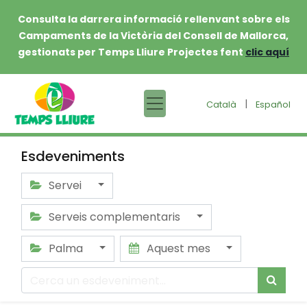
Consulta la darrera informació rellenvant sobre els
Campaments de la Victòria del Consell de Mallorca,
gestionats per Temps Lliure Projectes fent
clic aquí
|
Català
Español
Esdeveniments
Servei
Serveis complementaris
Palma
Aquest mes