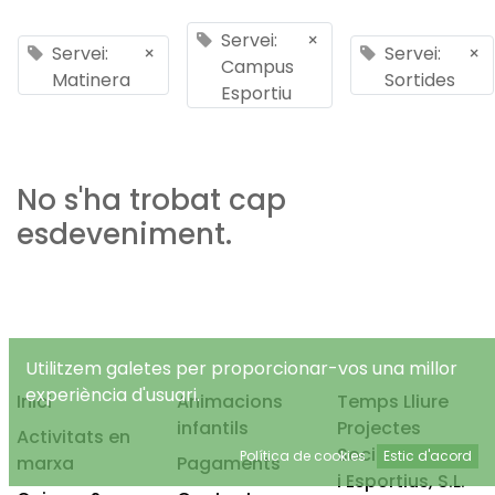
Servei:
×
Servei:
×
Servei:
×
Campus
Matinera
Sortides
Esportiu
No s'ha trobat cap
esdeveniment.
Utilitzem galetes per proporcionar-vos una millor
experiència d'usuari.
Inici
Animacions
Temps Lliure
infantils
Projectes
Activitats en
Socioeducatius
Política de cookies
Estic d'acord
marxa
Pagaments
i Esportius, S.L.