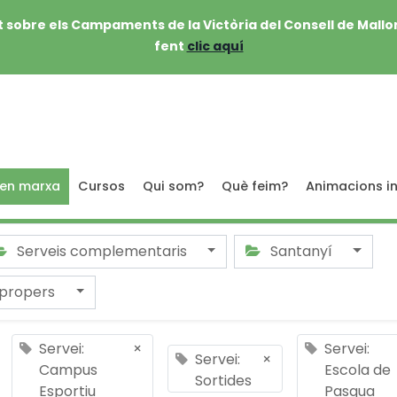
 sobre els Campaments de la Victòria del Consell de Mallo
fent
clic aquí
 en marxa
Cursos
Qui som?
Què feim?
Animacions in
Serveis complementaris
Santanyí
 propers
Servei:
×
Servei:
Servei:
×
Campus
Escola de
Sortides
Esportiu
Pasqua