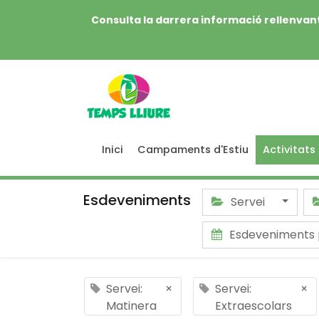
Consulta la darrera informació rellenvant
Inici
Campaments d'Estiu
Activitats
Esdeveniments
Servei
Esdeveniments
Servei:
×
Servei:
×
Matinera
Extraescolars