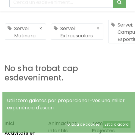
Servei:
Servei:
×
Servei:
×
Campu
Matinera
Extraescolars
Esporti
No s'ha trobat cap
esdeveniment.
Utilitzem galetes per proporcionar-vos una millor
experiència d'usuari.
Inici
Animacions
Temps Lliure
Política de cookies
Estic d'acord
infantils
Projectes
Activitats en