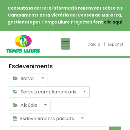
Consulta la darrera informació rellenvant sobre els
Campaments de la Victòria del Consell de Mallorca,
gestionats per Temps Lliure Projectes fent
clic aquí
|
Català
Español
Esdeveniments
Servei
Serveis complementaris
Alcúdia
Esdeveniments passats