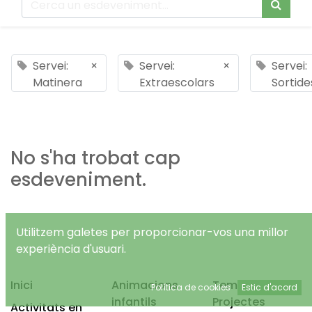
Servei:
×
Servei:
×
Servei:
Matinera
Extraescolars
Sortide
No s'ha trobat cap
esdeveniment.
Utilitzem galetes per proporcionar-vos una millor
experiència d'usuari.
Inici
Animacions
Temps Lliure
Política de cookies
Estic d'acord
infantils
Projectes
Activitats en