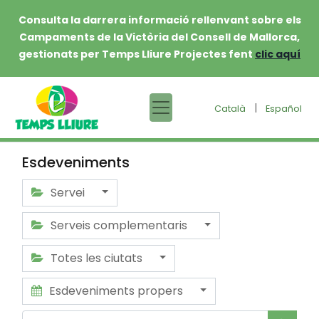
Consulta la darrera informació rellenvant sobre els
Campaments de la Victòria del Consell de Mallorca,
gestionats per Temps Lliure Projectes fent
clic aquí
|
Català
Español
Esdeveniments
Servei
Serveis complementaris
Totes les ciutats
Esdeveniments propers