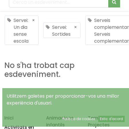
Servei:
×
Serveis
Un dia
Servei:
×
complementari
sense
Sortides
Serveis
escola
complementar
No s'ha trobat cap
esdeveniment.
Utilitzem galetes per proporcionar-vos una millor
experiència d'usuari.
Inici
Animacions
Temps Lliure
Política de cookies
Estic d'acord
infantils
Projectes
Activitats en