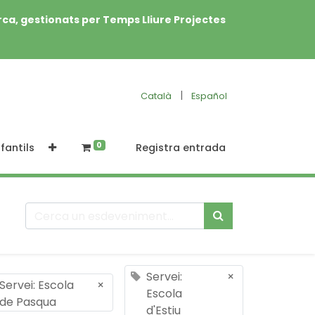
rca, gestionats per Temps Lliure Projectes
|
Català
Español
0
fantils
Registra entrada
Servei:
×
Servei: Escola
×
Escola
de Pasqua
d'Estiu