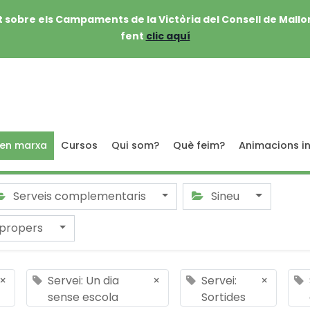
 sobre els Campaments de la Victòria del Consell de Mallo
fent
clic aquí
 en marxa
Cursos
Qui som?
Què feim?
Animacions in
Serveis complementaris
Sineu
 propers
×
Servei: Un dia
×
Servei:
×
sense escola
Sortides