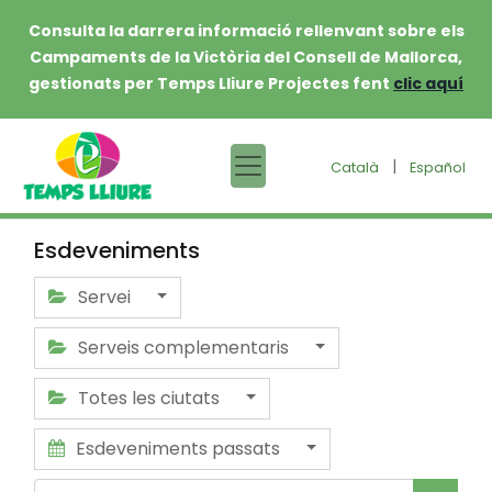
Consulta la darrera informació rellenvant sobre els
Campaments de la Victòria del Consell de Mallorca,
gestionats per Temps Lliure Projectes fent
clic aquí
|
Català
Español
Esdeveniments
Servei
Serveis complementaris
Totes les ciutats
Esdeveniments passats