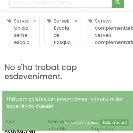
Servei:
×
Servei:
×
Serveis
Un dia
Escola
complementaris
sense
de
Serveis
escola
Pasqua
complementari
No s'ha trobat cap
esdeveniment.
Utilitzem galetes per proporcionar-vos una millor
experiència d'usuari.
Inici
Animacions
Temps Lliure
Política de cookies
Estic d'acord
infantils
Projectes
Activitats en