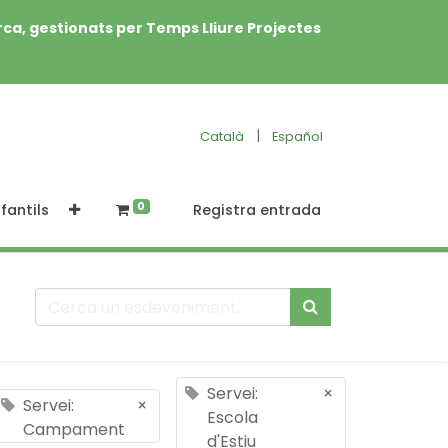
rca, gestionats per Temps Lliure Projectes
|
Català
Español
0
fantils
Registra entrada
Servei:
×
Servei:
×
Escola
Campament
d'Estiu