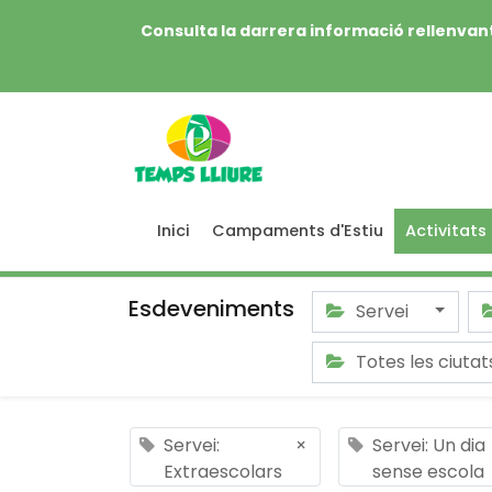
Consulta la darrera informació rellenvant
Inici
Campaments d'Estiu
Activitats
Esdeveniments
Servei
Totes les ciuta
Servei:
×
Servei: Un dia
Extraescolars
sense escola