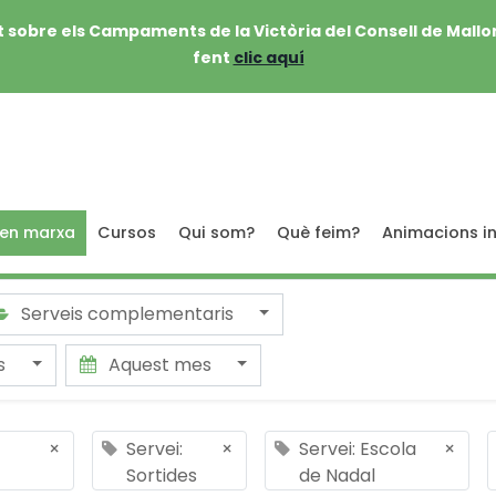
 sobre els Campaments de la Victòria del Consell de Mallo
fent
clic aquí
 en marxa
Cursos
Qui som?
Què feim?
Animacions in
Serveis complementaris
ts
Aquest mes
×
Servei:
×
Servei: Escola
×
Sortides
de Nadal