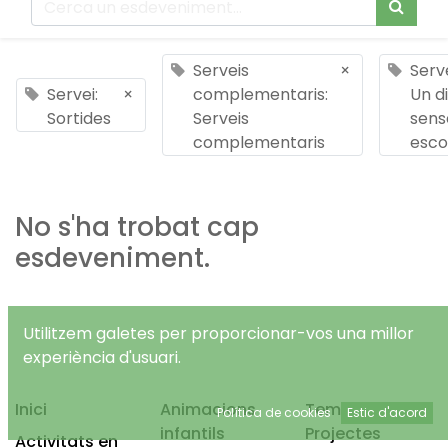
Serveis
×
Serve
Servei:
×
complementaris:
Un d
Sortides
Serveis
sens
complementaris
esco
No s'ha trobat cap
esdeveniment.
Utilitzem galetes per proporcionar-vos una millor
experiència d'usuari.
Inici
Animacions
Temps Lliure
Política de cookies
Estic d'acord
infantils
Projectes
Activitats en