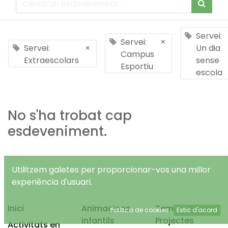
Servei:
Servei:
×
Servei:
×
Un dia
Campus
Extraescolars
sense
Esportiu
escola
No s'ha trobat cap
esdeveniment.
Utilitzem galetes per proporcionar-vos una millor
experiència d'usuari.
Inici
Animacions
Temps Lliure
Política de cookies
Estic d'acord
infantils
Projectes
Activitats en