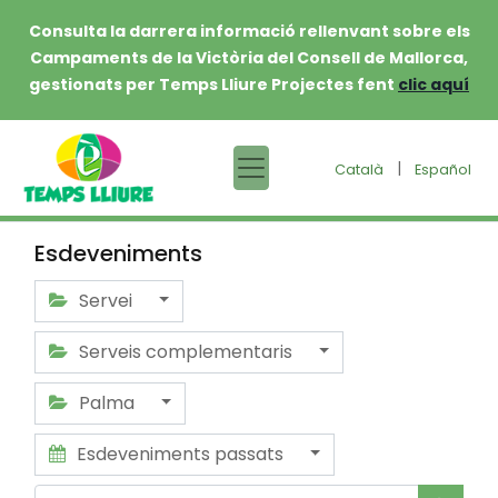
Consulta la darrera informació rellenvant sobre els
Campaments de la Victòria del Consell de Mallorca,
gestionats per Temps Lliure Projectes fent
clic aquí
|
Català
Español
Esdeveniments
Servei
Serveis complementaris
Palma
Esdeveniments passats