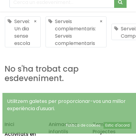
Servei:
×
Serveis
×
Un dia
complementaris:
Servei
sense
Serveis
Camp
escola
complementaris
No s'ha trobat cap
esdeveniment.
Utilitzem galetes per proporcionar-vos una millor
experiència d'usuari.
Inici
Animacions
Temps Lliure
Política de cookies
Estic d'acord
infantils
Projectes
Activitats en