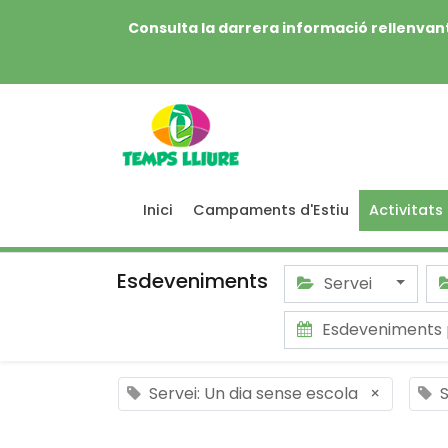
Consulta la darrera informació rellenvant
Inici
Campaments d'Estiu
Activitats
Esdeveniments
Servei
Esdeveniments 
Servei: Un dia sense escola
×
S