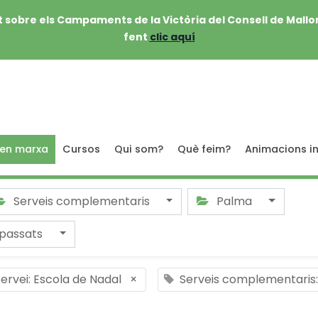
 sobre els Campaments de la Victòria del Consell de Mallo
fent
clic aquí
 en marxa
Cursos
Qui som?
Què feim?
Animacions in
Serveis complementaris
Palma
passats
ervei: Escola de Nadal
×
Serveis complementaris