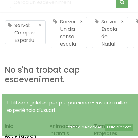
Servei:
×
Servei:
×
Servei:
×
Un dia
Escola
Campus
sense
de
Esportiu
escola
Nadal
No s'ha trobat cap
esdeveniment.
Utilitzem galetes per proporcionar-vos una millor
experiència d'usuari.
Inici
Animacions
Temps Lliure
Política de cookies
Estic d'acord
infantils
Projectes
Activitats en