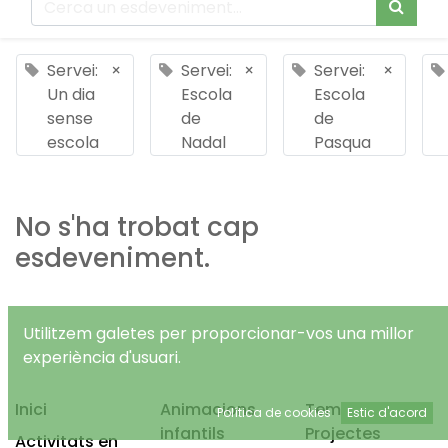
Servei:
×
Servei:
×
Servei:
×
Un dia
Escola
Escola
sense
de
de
escola
Nadal
Pasqua
No s'ha trobat cap
esdeveniment.
Utilitzem galetes per proporcionar-vos una millor
experiència d'usuari.
Inici
Animacions
Temps Lliure
Política de cookies
Estic d'acord
infantils
Projectes
Activitats en