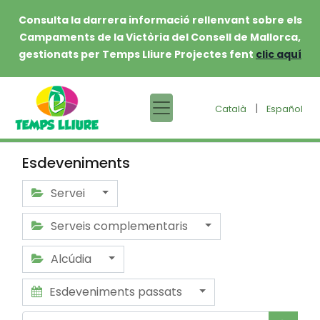
Consulta la darrera informació rellenvant sobre els
Campaments de la Victòria del Consell de Mallorca,
gestionats per Temps Lliure Projectes fent
clic aquí
|
Català
Español
Esdeveniments
Servei
Serveis complementaris
Alcúdia
Esdeveniments passats