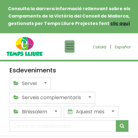
Consulta la darrera informació rellenvant sobre els
Campaments de la Victòria del Consell de Mallorca,
gestionats per Temps Lliure Projectes fent
clic aquí
|
Català
Español
Esdeveniments
Servei
Serveis complementaris
Binissalem
Aquest mes