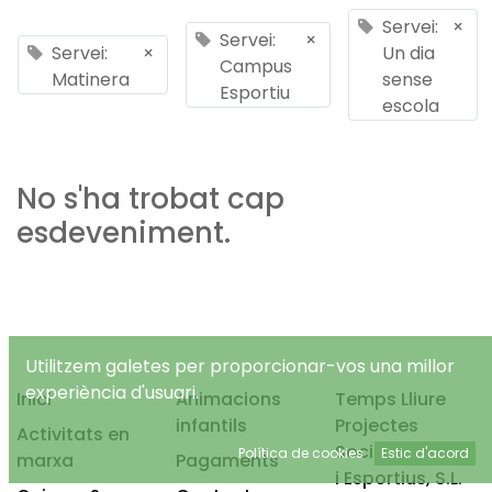
Servei:
×
Servei:
×
Servei:
×
Un dia
Campus
Matinera
sense
Esportiu
escola
No s'ha trobat cap
esdeveniment.
Utilitzem galetes per proporcionar-vos una millor
experiència d'usuari.
Inici
Animacions
Temps Lliure
infantils
Projectes
Activitats en
Socioeducatius
Política de cookies
Estic d'acord
marxa
Pagaments
i Esportius, S.L.