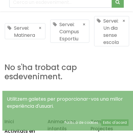
Servei:
×
Servei:
×
Servei:
×
Un dia
Campus
Matinera
sense
Esportiu
escola
No s'ha trobat cap
esdeveniment.
Utilitzem galetes per proporcionar-vos una millor
experiència d'usuari.
Inici
Animacions
Temps Lliure
Política de cookies
Estic d'acord
infantils
Projectes
Activitats en