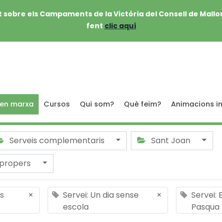
 sobre els Campaments de la Victòria del Consell de Mallo
fent
clic aquí
 en marxa
Cursos
Qui som?
Què feim?
Animacions in
Serveis complementaris
Sant Joan
 propers
s
×
Servei: Un dia sense
×
Servei: 
escola
Pasqua