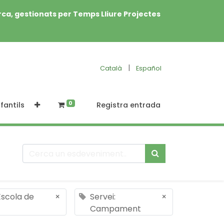
rca, gestionats per Temps Lliure Projectes
|
Català
Español
0
fantils
Registra entrada
Escola de
×
Servei:
×
Campament