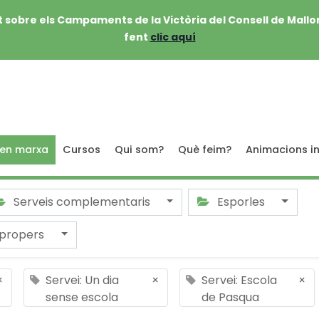
 sobre els Campaments de la Victòria del Consell de Mallo
fent
clic aquí
 en marxa
Cursos
Qui som?
Què feim?
Animacions in
Serveis complementaris
Esporles
 propers
×
Servei: Un dia
×
Servei: Escola
×
sense escola
de Pasqua