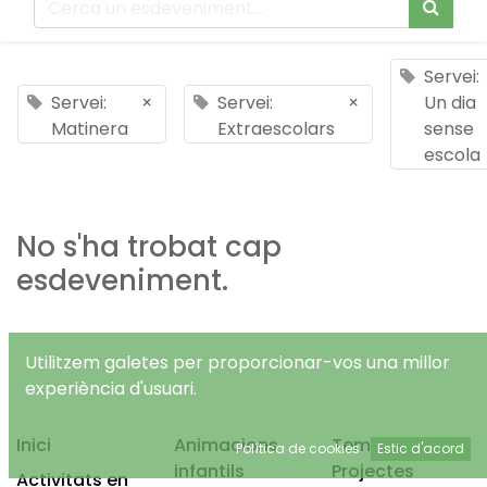
Servei:
Servei:
×
Servei:
×
Un dia
Matinera
Extraescolars
sense
escola
No s'ha trobat cap
esdeveniment.
Utilitzem galetes per proporcionar-vos una millor
experiència d'usuari.
Inici
Animacions
Temps Lliure
Política de cookies
Estic d'acord
infantils
Projectes
Activitats en