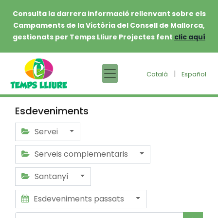
Consulta la darrera informació rellenvant sobre els
Campaments de la Victòria del Consell de Mallorca,
gestionats per Temps Lliure Projectes fent
clic aquí
|
Català
Español
Esdeveniments
Servei
Serveis complementaris
Santanyí
Esdeveniments passats