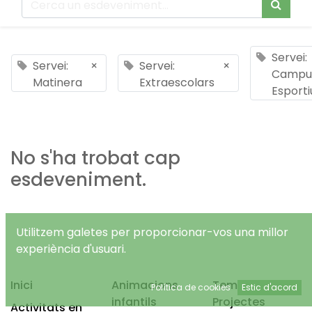
Servei:
Servei:
×
Servei:
×
Campu
Matinera
Extraescolars
Esporti
No s'ha trobat cap
esdeveniment.
Utilitzem galetes per proporcionar-vos una millor
experiència d'usuari.
Inici
Animacions
Temps Lliure
Política de cookies
Estic d'acord
infantils
Projectes
Activitats en