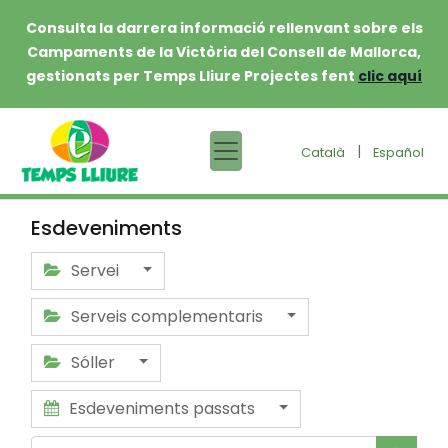
Consulta la darrera informació rellenvant sobre els
Campaments de la Victòria del Consell de Mallorca,
gestionats per Temps Lliure Projectes fent
clic aquí
|
Català
Español
Esdeveniments
Servei
Serveis complementaris
Sóller
Esdeveniments passats