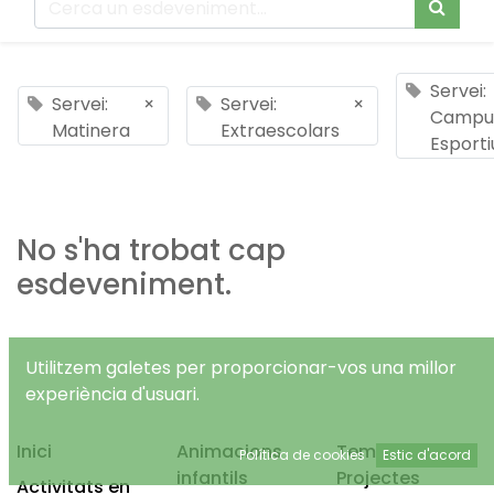
Servei:
Servei:
×
Servei:
×
Campu
Matinera
Extraescolars
Esporti
No s'ha trobat cap
esdeveniment.
Utilitzem galetes per proporcionar-vos una millor
experiència d'usuari.
Inici
Animacions
Temps Lliure
Política de cookies
Estic d'acord
infantils
Projectes
Activitats en