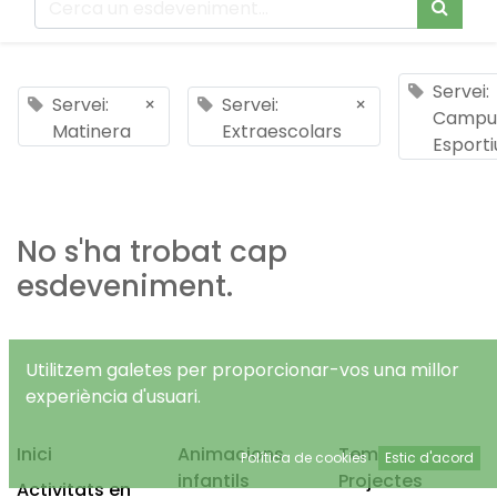
Servei:
Servei:
×
Servei:
×
Campu
Matinera
Extraescolars
Esporti
No s'ha trobat cap
esdeveniment.
Utilitzem galetes per proporcionar-vos una millor
experiència d'usuari.
Inici
Animacions
Temps Lliure
Política de cookies
Estic d'acord
infantils
Projectes
Activitats en