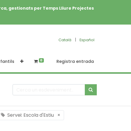
rca, gestionats per Temps Lliure Projectes
|
Català
Español
0
fantils
Registra entrada
Servei: Escola d'Estiu
×