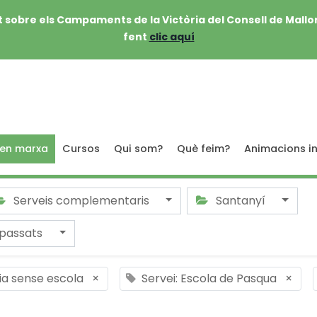
 sobre els Campaments de la Victòria del Consell de Mallo
fent
clic aquí
 en marxa
Cursos
Qui som?
Què feim?
Animacions in
Serveis complementaris
Santanyí
passats
dia sense escola
×
Servei: Escola de Pasqua
×