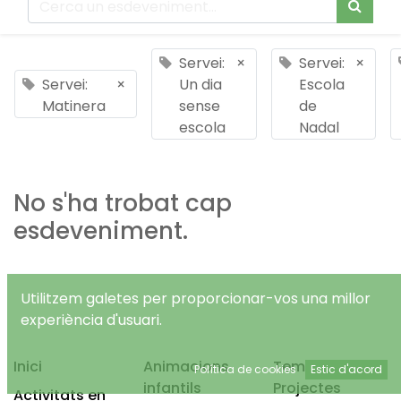
Servei:
×
Servei:
×
Servei:
×
Un dia
Escola
Matinera
sense
de
escola
Nadal
No s'ha trobat cap
esdeveniment.
Utilitzem galetes per proporcionar-vos una millor
experiència d'usuari.
Inici
Animacions
Temps Lliure
Política de cookies
Estic d'acord
infantils
Projectes
Activitats en