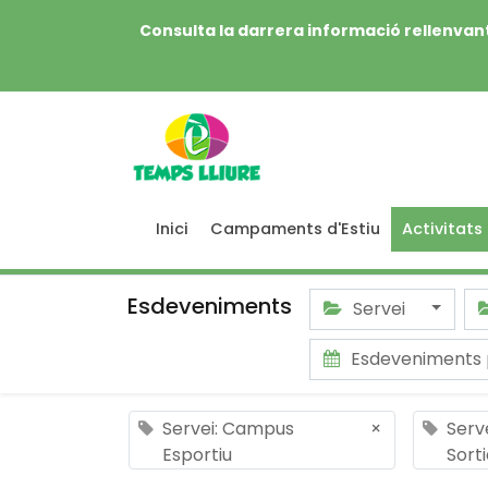
Consulta la darrera informació rellenvant
Inici
Campaments d'Estiu
Activitats
Esdeveniments
Servei
Esdeveniments 
Servei: Campus
×
Serve
Esportiu
Sort