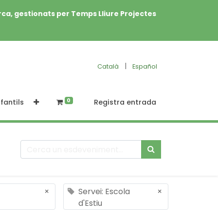
rca, gestionats per Temps Lliure Projectes
|
Català
Español
0
fantils
Registra entrada
×
Servei: Escola
×
d'Estiu