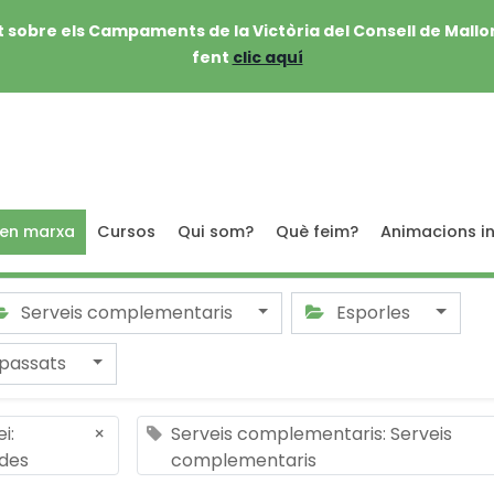
 sobre els Campaments de la Victòria del Consell de Mallo
fent
clic aquí
 en marxa
Cursos
Qui som?
Què feim?
Animacions in
Serveis complementaris
Esporles
passats
i:
×
Serveis complementaris: Serveis
ides
complementaris