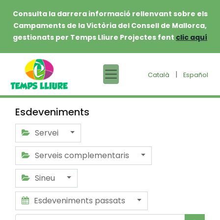
Consulta la darrera informació rellenvant sobre els
Campaments de la Victòria del Consell de Mallorca,
gestionats per Temps Lliure Projectes fent
clic aquí
|
Català
Español
Esdeveniments
Servei
Serveis complementaris
Sineu
Esdeveniments passats