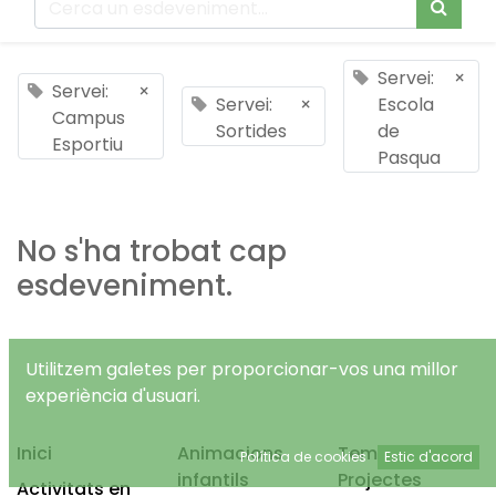
Servei:
×
Servei:
×
Servei:
×
Escola
Campus
Sortides
de
Esportiu
Pasqua
No s'ha trobat cap
esdeveniment.
Utilitzem galetes per proporcionar-vos una millor
experiència d'usuari.
Inici
Animacions
Temps Lliure
Política de cookies
Estic d'acord
infantils
Projectes
Activitats en