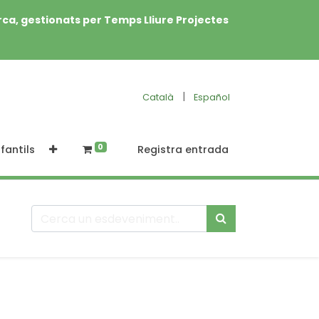
rca, gestionats per Temps Lliure Projectes
|
Català
Español
0
fantils
Registra entrada