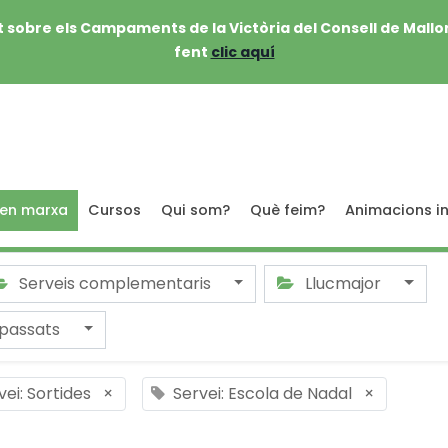
 sobre els Campaments de la Victòria del Consell de Mallo
fent
clic aquí
 en marxa
Cursos
Qui som?
Què feim?
Animacions in
Serveis complementaris
Llucmajor
passats
vei: Sortides
×
Servei: Escola de Nadal
×